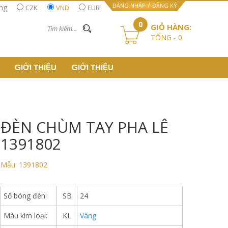
/
ĐĂNG NHẬP
ĐĂNG KÝ
ằng
CZK
VND
EUR
0
GIỎ HÀNG:
TỔNG -
0
GIỚI THIỆU
GIỚI THIỆU
ĐÈN CHÙM TAY PHA LÊ
1391802
Mẫu: 1391802
THÔNG SỐ:
Số bóng đèn:
SB
24
Màu kim loại:
KL
Vàng