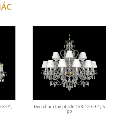
HÁC
-8-01J
Đèn chùm tay pha lê 138-12-6-01J S
pb