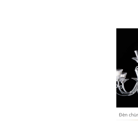
Bộ trà sứ Tiệp mạ vàng cô tiên
Đèn chùm