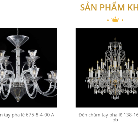
SẢN PHẨM K
 tay pha lê 675-8-4-00 A
Đèn chùm tay pha lê 138-16
pb