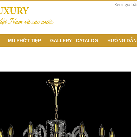
Xem giá b
MŨ PHỚT TIỆP
GALLERY - CATALOG
HƯỚNG DẪN