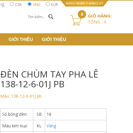
/
ĐĂNG NHẬP
ĐĂNG KÝ
ằng
CZK
VND
EUR
0
GIỎ HÀNG:
TỔNG -
0
GIỚI THIỆU
GIỚI THIỆU
ĐÈN CHÙM TAY PHA LÊ
138-12-6-01J PB
Mẫu: 138-12-6-01J pb
THÔNG SỐ:
Số bóng đèn:
SB
18
Màu kim loại:
KL
Vàng