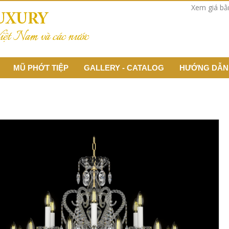
Xem giá b
MŨ PHỚT TIỆP
GALLERY - CATALOG
HƯỚNG DẪN