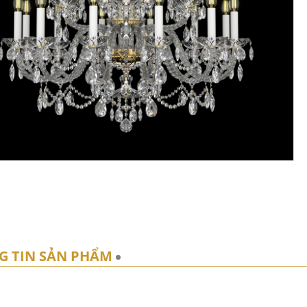
G TIN SẢN PHẨM
BÌNH LUẬN