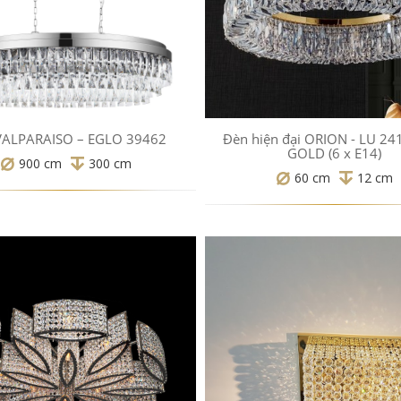
VALPARAISO – EGLO 39462
Đèn hiện đại ORION - LU 24
GOLD (6 x E14)
900 cm
300 cm
60 cm
12 cm