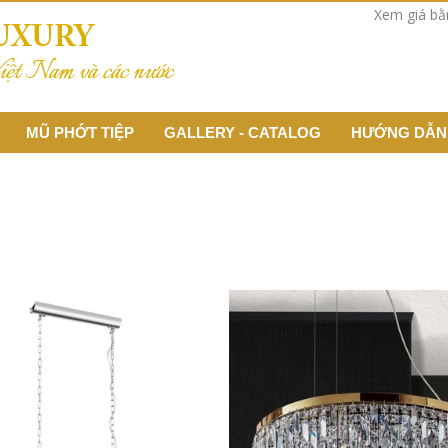
Xem giá b
MŨ PHỚT TIỆP
GALLERY - CATALOG
HƯỚNG DẪN
HIỆN ĐẠI