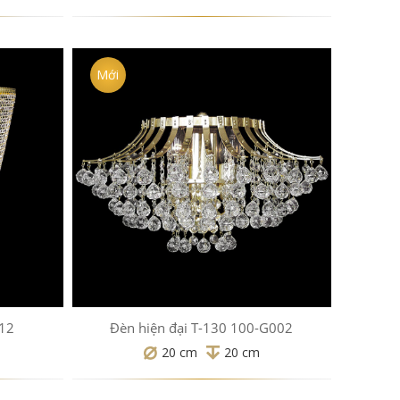
Mới
012
Đèn hiện đại T-130 100-G002
20 cm
20 cm