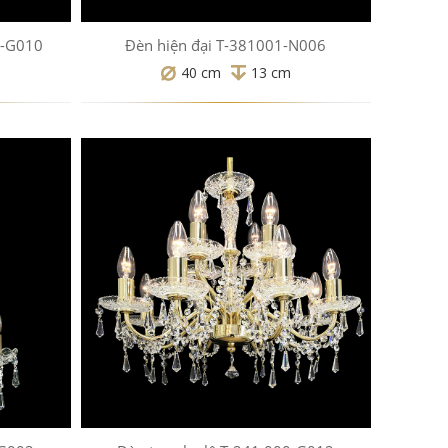
0-G010
Đèn hiện đại T-381001-N006
40 cm
13 cm