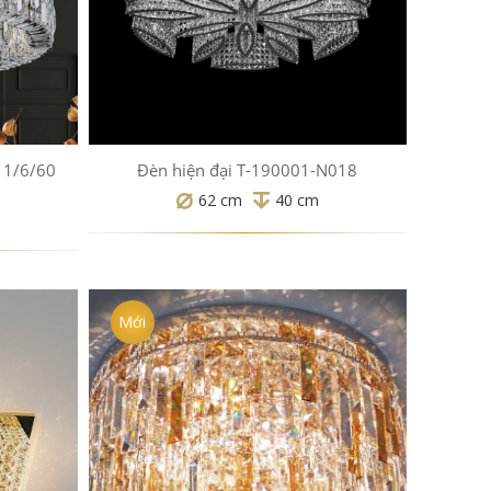
11/6/60
Đèn hiện đại T-190001-N018
62 cm
40 cm
Mới