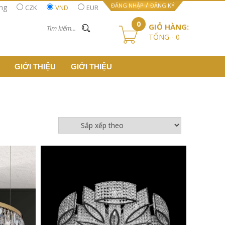
/
ĐĂNG NHẬP
ĐĂNG KÝ
ằng
CZK
VND
EUR
0
GIỎ HÀNG:
TỔNG -
0
GIỚI THIỆU
GIỚI THIỆU