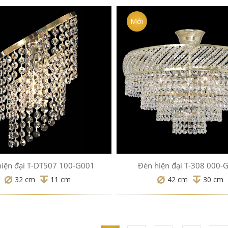
Mới
hiện đại T-DT507 100-G001
Đèn hiện đại T-308 000-
32 cm
11 cm
42 cm
30 cm