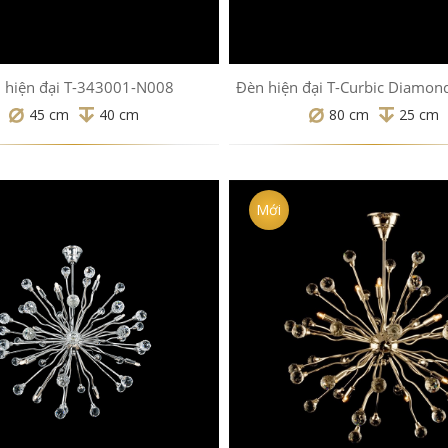
 hiện đại T-343001-N008
Đèn hiện đại T-Curbic Diamon
45 cm
40 cm
80 cm
25 cm
Mới