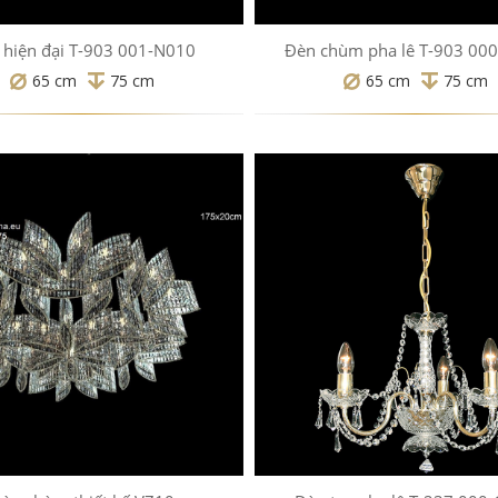
 hiện đại T-903 001-N010
Đèn chùm pha lê T-903 00
65 cm
75 cm
65 cm
75 cm