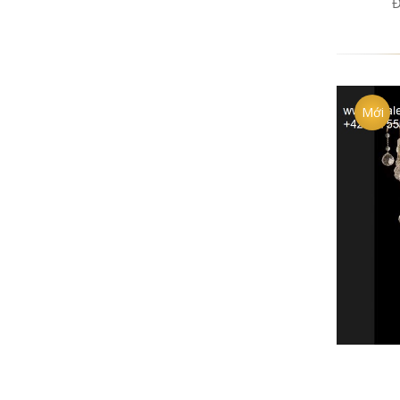
Đ
Mới