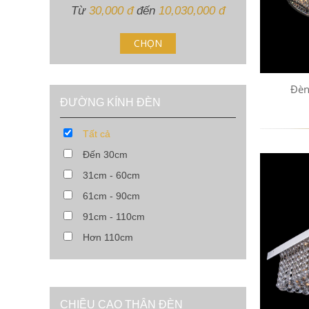
Từ
30,000
đ
đến
10,030,000
đ
Đèn
ĐƯỜNG KÍNH ĐÈN
Tất cả
Đến 30cm
31cm - 60cm
61cm - 90cm
91cm - 110cm
Hơn 110cm
CHIỀU CAO THÂN ĐÈN