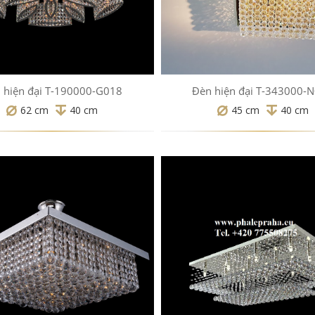
 hiện đại T-190000-G018
Đèn hiện đại T-343000-
62 cm
40 cm
45 cm
40 cm