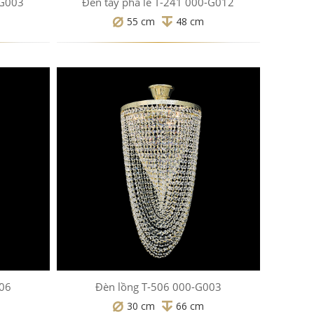
-G003
Đèn tay pha lê T-241 000-G012
55 cm
48 cm
006
Đèn lồng T-506 000-G003
30 cm
66 cm