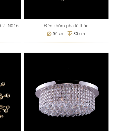
d 2- N016
Đèn chùm pha lê thác
50 cm
80 cm