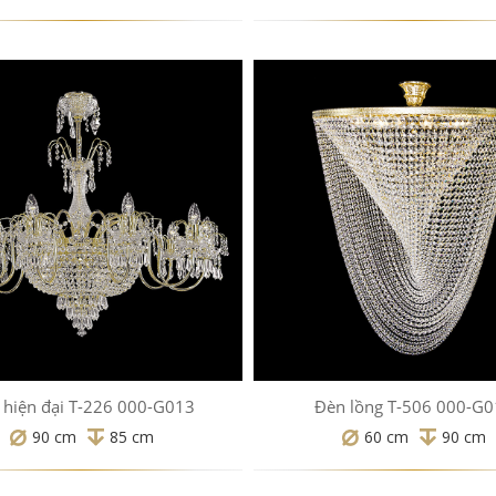
 hiện đại T-226 000-G013
Đèn lồng T-506 000-G
90 cm
85 cm
60 cm
90 cm