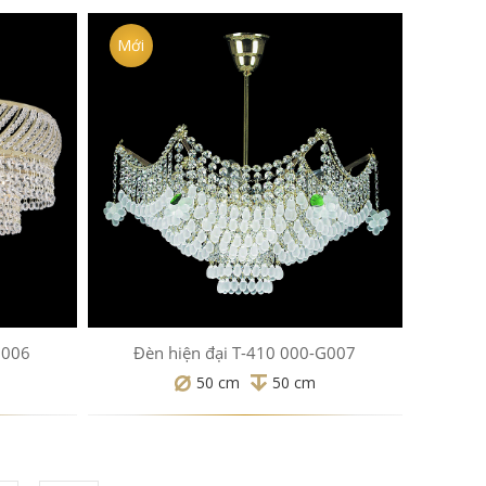
Mới
G006
Đèn hiện đại T-410 000-G007
50 cm
50 cm