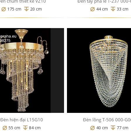
èn chùm thiết kế VZ10
Đèn tay pha lê T-237 000
175 cm
20 cm
44 cm
33 cm
Đèn hiện đại L15G10
Đèn lồng T-506 000-G
55 cm
84 cm
40 cm
77 cm