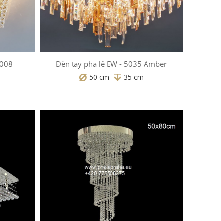
N008
Đèn tay pha lê EW - 5035 Amber
50 cm
35 cm